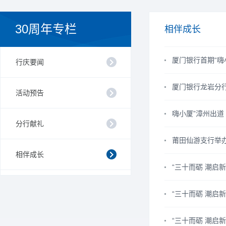
30周年专栏
相伴成长
厦门银行首期“嗨
行庆要闻
厦门银行龙岩分
活动预告
嗨小厦”漳州出道｜
分行献礼
莆田仙游支行举
相伴成长
“三十而砺 潮启
“三十而砺 潮启
“三十而砺 潮启