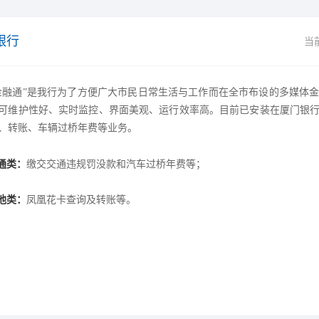
银行
当
金融通”是我行为了方便广大市民日常生活与工作而在全市布设的多媒体
可维护性好、实时监控、界面美观、运行效率高。目前已安装在厦门银
、转账、车辆过桥年费等业务。
通类：
缴交交通违规罚没款和汽车过桥年费等；
他类：
凤凰花卡查询及转账等。