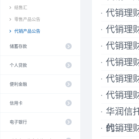
结售汇
代销理财公
零售产品公告
代销理财公
代销产品公告
代销理财公
储蓄存款
代销理财公
个人贷款
代销理财公
便利金融
代销理财公
信用卡
华润信托
电子银行
的...
代销理财公