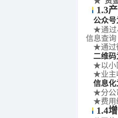
★
资
1.3
产
公众号
★通过
信息查询
★通过
二维码
★以小
★业主
信息化
★分公
★费用
1.4
增