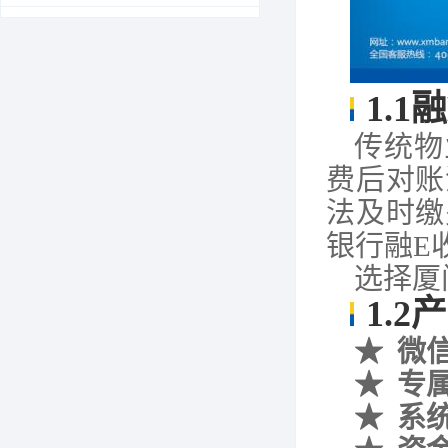
1.1
融
传统物
费后对账
法及时缴
银行融
E
选择厦
1.2
产
★
微
★
专
★
系