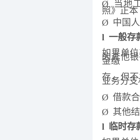
Ø
当地
照》正本
Ø
中国人
l
一般存
如果单位
的其他银
金缴
存，但
不
业务分支
Ø
借款合
Ø
其他结
l
临时存