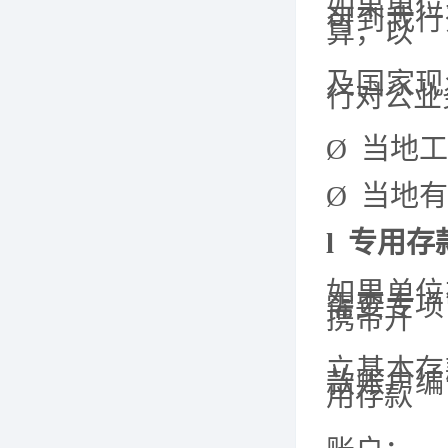
如果单位
可到我行
算，以
及国
家现
行对公业
Ø
当地工
Ø
当地有
l
专用存
如果单位
需要专项
携带开
立基
本存
款账户编
用存
款