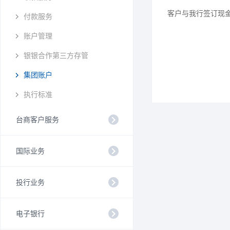
客户与我行签订现
付款服务
账户管理
银银合作第三方存管
集团账户
执行标准
台商客户服务
国际业务
投行业务
电子银行